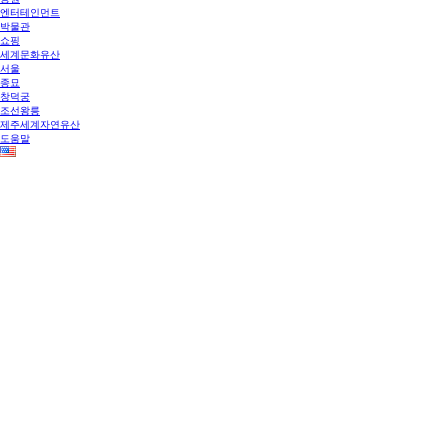
엔터테인먼트
박물관
쇼핑
세계문화유산
서울
종묘
창덕궁
조선왕릉
제주세계자연유산
도움말