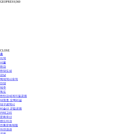
GEOPRESS|360
CLOSE
홈
지역
서울
한강
한양도성
강남
백제역사유적
안양
제주
독도
한탄강세계지질공원
대청호 오백리길
대구광역시
비슬산 군립공원
카테고리
문화유산
랜드마크
전통문화체험
자연경관
공원