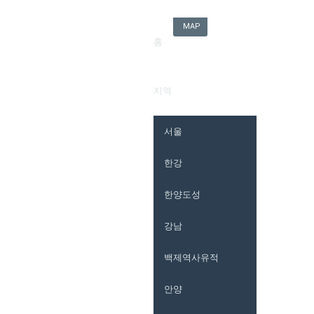
MAP
홈
지역
서울
한강
한양도성
강남
백제역사유적
안양