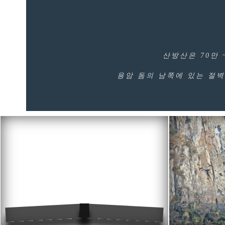
산방산은 70만
용암 돔의 남쪽에 있는 절벽