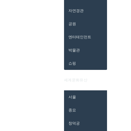
자연경관
공원
엔터테인먼트
박물관
쇼핑
세계문화유산
서울
종묘
창덕궁