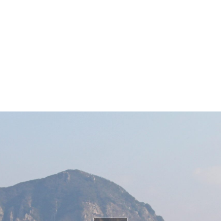
HALF
FULL
CLOSE
ALL