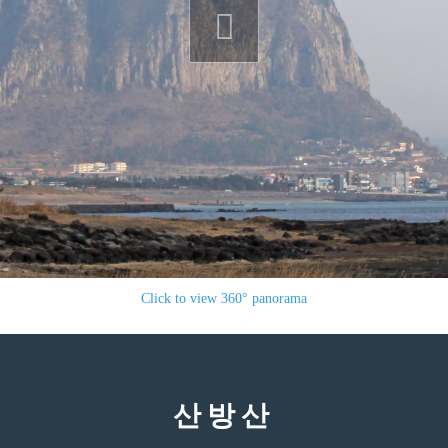
Click to view 360° panorama
산방산