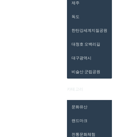
제주
독도
한탄강세계지질공원
대청호 오백리길
대구광역시
비슬산 군립공원
카테고리
문화유산
랜드마크
전통문화체험